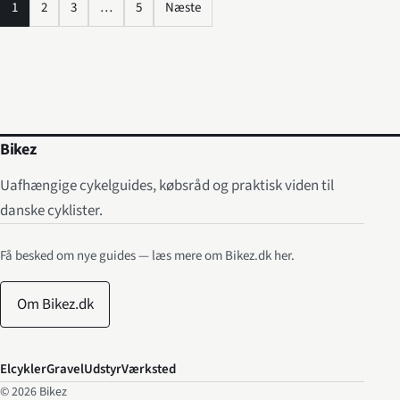
1
2
3
…
5
Næste
Bikez
Uafhængige cykelguides, købsråd og praktisk viden til
danske cyklister.
Få besked om nye guides — læs mere om Bikez.dk her.
Om Bikez.dk
Elcykler
Gravel
Udstyr
Værksted
© 2026
Bikez