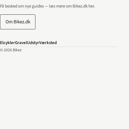
Få besked om nye guides — læs mere om Bikez.dk her.
Om Bikez.dk
Elcykler
Gravel
Udstyr
Værksted
© 2026
Bikez