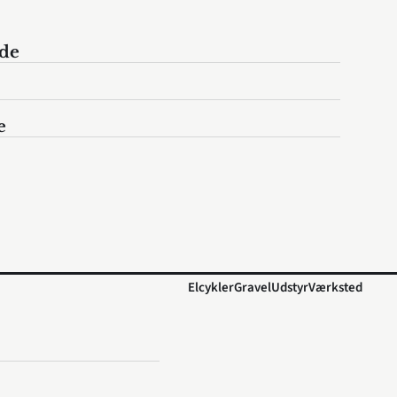
ide
e
Elcykler
Gravel
Udstyr
Værksted