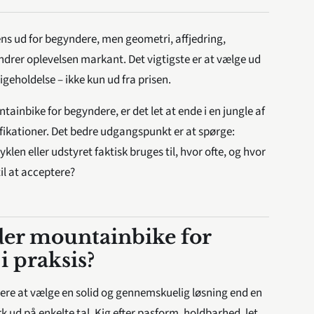
ns ud for begyndere, men geometri, affjedring,
ndrer oplevelsen markant. Det vigtigste er at vælge ud
igeholdelse – ikke kun ud fra prisen.
tainbike for begyndere, er det let at ende i en jungle af
ikationer. Det bedre udgangspunkt er at spørge:
yklen eller udstyret faktisk bruges til, hvor ofte, og hvor
til at acceptere?
er mountainbike for
i praksis?
ogere at vælge en solid og gennemskuelig løsning end en
k ud på enkelte tal. Kig efter pasform, holdbarhed, let