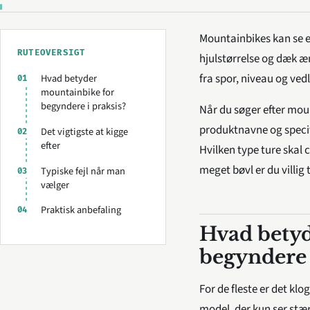
Mountainbikes kan se e
RUTEOVERSIGT
hjulstørrelse og dæk æ
fra spor, niveau og vedl
Hvad betyder
01
mountainbike for
begyndere i praksis?
Når du søger efter moun
produktnavne og specif
Det vigtigste at kigge
02
efter
Hvilken type ture skal c
meget bøvl er du villig 
Typiske fejl når man
03
vælger
Praktisk anbefaling
04
Hvad betyd
begyndere 
For de fleste er det kl
model, der kun ser stær