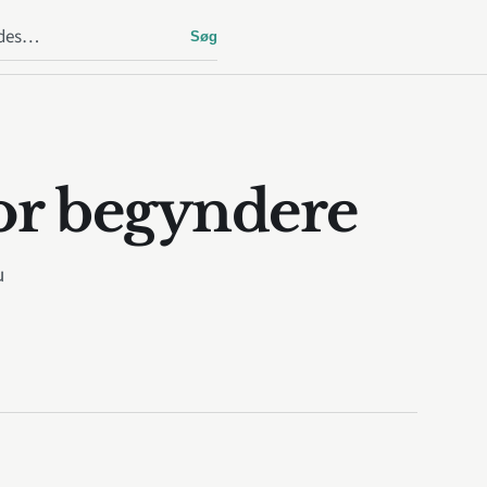
Søg
or begyndere
u