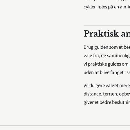
cyklen føles på en almin
Praktisk a
Brug guiden som et besl
valg fra, og sammenlig
vi praktiske guides om
uden at blive fanget i s
Vil du gøre valget mere
distance, terræn, opbev
giver et bedre beslut