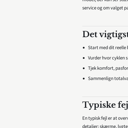
service og om valget pa
Det vigtigs
Start med dit reelle
Vurder hvor cyklen 
Tjek komfort, pasfor
Sammenlign totalvær
Typiske fe
En typisk fejl er at ov
detaljer: skærme, lygt