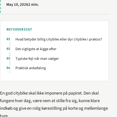
May 10, 2026
2 min.
RUTEOVERSIGT
Hvad betyder billig citybike eller dyr citybike i praksis?
01
Det vigtigste at kigge efter
02
Typiske fejl når man vælger
03
Praktisk anbefaling
04
En god citybike skal ikke imponere på papiret. Den skal
fungere hver dag, være nem at stille fra sig, kunne klare
indkøb og give en rolig kørestilling på korte og mellemlange
ture.